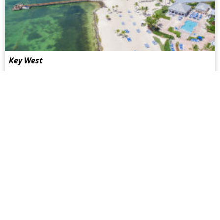
Key West
Key West ist der südlichste Punkt der Vereinigten Staaten.
Die letzte Insel der Florida Keys besucht man am besten,
indem man sich auf dem Festland einen Wagen mietet oder
am Miami International Airport den Bus-Shuttle nimmt...
mehr
Facebook
Twitter
Youtube
Instagram
HOTELS
SAUNAS
Hotel Guide
Sauna Guide
Gay Hot Spots
Gay Hot Spots
Top Hotels
Top Saunas