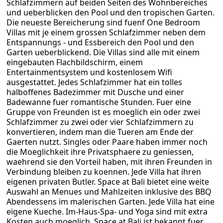
Schlafzimmern auf beiden Seiten des Wohnbereiches
und ueberblicken den Pool und den tropischen Garten.
Die neueste Bereicherung sind fuenf One Bedroom
Villas mit je einem grossen Schlafzimmer neben dem
Entspannungs - und Essbereich den Pool und den
Garten ueberblickend. Die Villas sind alle mit einem
eingebauten Flachbildschirm, einem
Entertainmentsystem und kostenlosem Wifi
ausgestattet. Jedes Schlafzimmer hat ein tolles
halboffenes Badezimmer mit Dusche und einer
Badewanne fuer romantische Stunden. Fuer eine
Gruppe von Freunden ist es moeglich ein oder zwei
Schlafzimmer zu zwei oder vier Schlafzimmern zu
konvertieren, indem man die Tueren am Ende der
Gaerten nutzt. Singles oder Paare haben immer noch
die Moeglichkeit ihre Privatsphaere zu geniessen,
waehrend sie den Vorteil haben, mit ihren Freunden in
Verbindung bleiben zu koennen. Jede Villa hat ihren
eigenen privaten Butler. Space at Bali bietet eine weite
Auswahl an Menues und Mahlzeiten inklusive des BBQ
Abendessens im malerischen Garten. Jede Villa hat eine
eigene Kueche. Im-Haus-Spa- und Yoga sind mit extra
Kosten auch moeglich. Space at Bali ist bekannt fuer