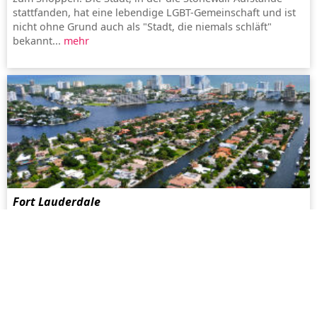
stattfanden, hat eine lebendige LGBT-Gemeinschaft und ist
nicht ohne Grund auch als "Stadt, die niemals schläft"
bekannt...
mehr
Fort Lauderdale
Ft. Lauderdale ist zu so etwas wie einem schwulen
Urlaubsmekka geworden. Die hier ansässige
Schwulengemeinde ist umfangreich, die Lokalverwaltung
schwulenfreundlich und eine wachsende Anzahl von
Unternehmen vermarktet spezielle Angebote an schwule
Touristen...
mehr