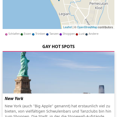
Leaflet
| ©
OpenStreetMap
contributors
Schlafen
Essen
Trinken
Tanzen
Shoppen
Lust
Andere
GAY HOT SPOTS
New York
New York (auch "Big Apple" genannt) hat erstaunlich viel zu
bieten, von vielfältigen Schwulenbars und Tanzclubs bin hin
zum Shoppen. Die Stadt, in der die Stonewall-Aufstände