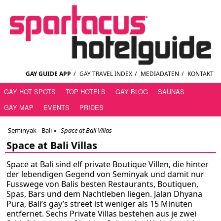
GAY GUIDE APP
/
GAY TRAVEL INDEX
/
MEDIADATEN
/
KONTAKT
GAY HOT SPOTS
TOP HOTELS
GAY BLOG
SAUNAS
GAY MAP
EVENTS
PRIDES
Seminyak - Bali
»
Space at Bali Villas
Space at Bali Villas
Space at Bali sind elf private Boutique Villen, die hinter
der lebendigen Gegend von Seminyak und damit nur
Fusswege von Balis besten Restaurants, Boutiquen,
Spas, Bars und dem Nachtleben liegen. Jalan Dhyana
Pura, Bali’s gay’s street ist weniger als 15 Minuten
entfernet. Sechs Private Villas bestehen aus je zwei