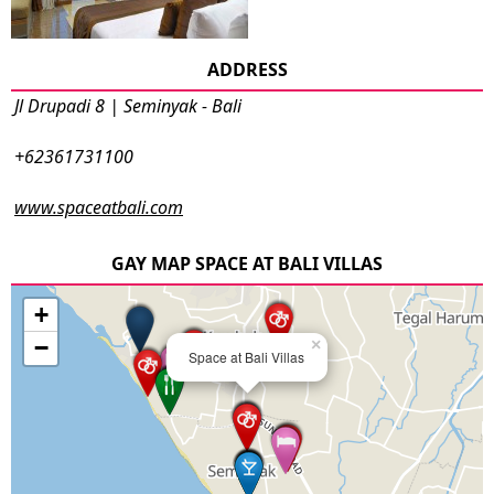
ADDRESS
Jl Drupadi 8 | Seminyak - Bali
+62361731100
www.spaceatbali.com
GAY MAP SPACE AT BALI VILLAS
+
−
×
Space at Bali Villas