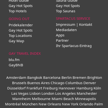
Hotel Guide
Sauna Guide
Gay Hot Spots
Gay Hot Spots
Top Hotels
Top Saunas
SPARTACUS SERVICE
GOING OUT
Impressum | Kontakt
Pridekalender
Mediadaten
Gay Hot Spots
Apps
Top Locations
Partner
Gay Map
Ihr Spartacus-Eintrag
GAY TRAVEL INDEX
blu.fm
GayBNB
Amsterdam
Bangkok
Barcelona
Berlin
Bremen
Brighton
Brussels
Buenos Aires
Chicago
Columbus
Denver
Düsseldorf
Frankfurt
Freiburg
Hannover
Hamburg
Köln
Las Vegas
Lisbon
London
Los Angeles
Manchester
Mannheim
Melbourne
Miami Beach
Minneapolis
Montréal
München
New Orleans
New York
Orlando
Palm