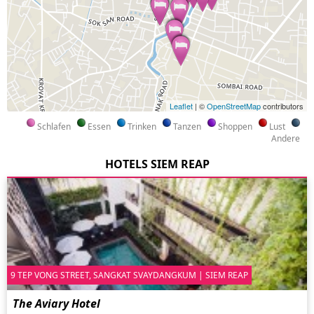
Leaflet
| ©
OpenStreetMap
contributors
Schlafen
Essen
Trinken
Tanzen
Shoppen
Lust
Andere
HOTELS SIEM REAP
9 TEP VONG STREET, SANGKAT SVAYDANGKUM | SIEM REAP
The Aviary Hotel