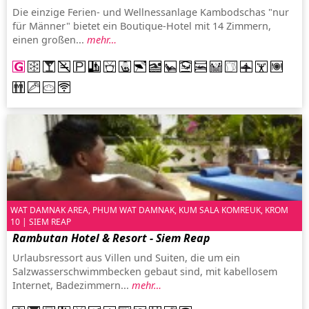
Die einzige Ferien- und Wellnessanlage Kambodschas "nur
für Männer" bietet ein Boutique-Hotel mit 14 Zimmern,
einen großen...
mehr…
WAT DAMNAK AREA, PHUM WAT DAMNAK, KUM SALA KOMREUK, KROM
10 | SIEM REAP
Rambutan Hotel & Resort - Siem Reap
Urlaubsressort aus Villen und Suiten, die um ein
Salzwasserschwimmbecken gebaut sind, mit kabellosem
Internet, Badezimmern...
mehr…