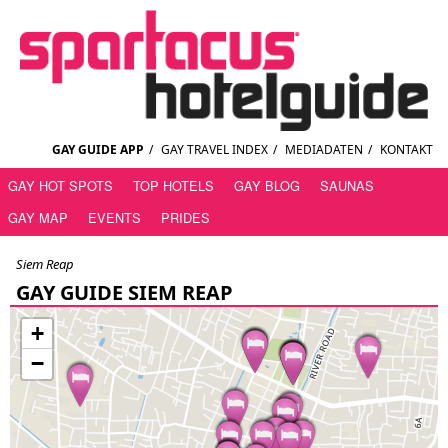
GAY GUIDE APP
/
GAY TRAVEL INDEX
/
MEDIADATEN
/
KONTAKT
GAY HOT SPOTS
TOP HOTELS
GAY BLOG
SAUNAS
GAY MAP
EVENTS
PRIDES
Siem Reap
GAY GUIDE SIEM REAP
+
−