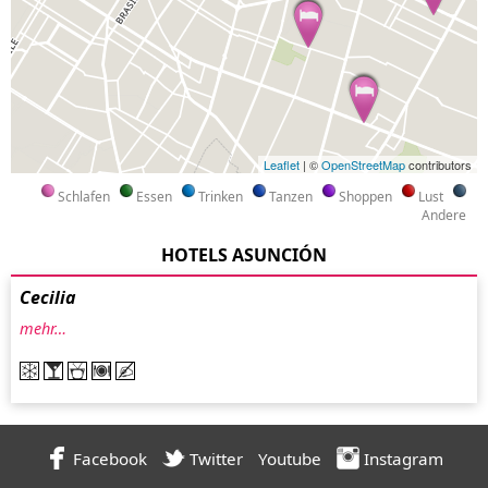
Leaflet
| ©
OpenStreetMap
contributors
Schlafen
Essen
Trinken
Tanzen
Shoppen
Lust
Andere
HOTELS ASUNCIÓN
Cecilia
mehr…
Facebook
Twitter
Youtube
Instagram