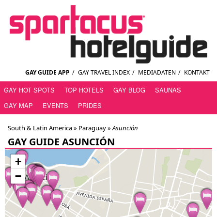
GAY GUIDE APP
/
GAY TRAVEL INDEX
/
MEDIADATEN
/
KONTAKT
GAY HOT SPOTS
TOP HOTELS
GAY BLOG
SAUNAS
GAY MAP
EVENTS
PRIDES
South & Latin America »
Paraguay
»
Asunción
GAY GUIDE ASUNCIÓN
+
−