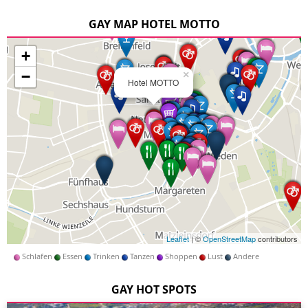
GAY MAP HOTEL MOTTO
+
−
×
Hotel MOTTO
Leaflet
| ©
OpenStreetMap
contributors
Schlafen
Essen
Trinken
Tanzen
Shoppen
Lust
Andere
GAY HOT SPOTS