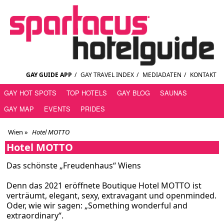
GAY GUIDE APP
/
GAY TRAVEL INDEX
/
MEDIADATEN
/
KONTAKT
GAY HOT SPOTS
TOP HOTELS
GAY BLOG
SAUNAS
GAY MAP
EVENTS
PRIDES
Wien
»
Hotel MOTTO
Hotel MOTTO
Das schönste „Freudenhaus“ Wiens
Denn das 2021 eröffnete Boutique Hotel MOTTO ist
verträumt, elegant, sexy, extravagant und openminded.
Oder, wie wir sagen: „Something wonderful and
extraordinary“.