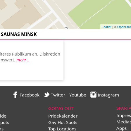
Leaflet
| ©
OpenStr
SAUNAS MINSK
älteres Publikum an. Diskretion
enswert.
mehr…
Facebook
Twitter
Youtube
Instagram
SPART
GOING OUT
Impres
ide
Pridekalender
Media
Spots
Gay Hot Spots
Apps
as
Top Locations