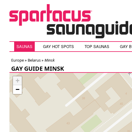
SAUNAS
GAY HOT SPOTS
TOP SAUNAS
GAY 
Europe »
Belarus
»
Minsk
GAY GUIDE MINSK
+
−