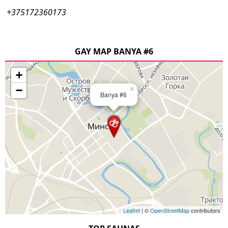
+375172360173
GAY MAP BANYA #6
+
−
×
Banya #6
Leaflet
| ©
OpenStreetMap
contributors