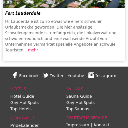
Fort Lauderdale
Ft. Lauderdale ist zu so etwas wie einem schwulen
Urlaubsmekka geworden. Die hier ansässige
Schwulengemeinde ist umfangreich, die Lokalverwaltung
schwulenfreundlich und eine wachsende Anzahl von
Unternehmen vermarktet spezielle Angebote an schwule
Touristen...
mehr
Facebook
Twitter
Youtube
Instagram
HOTELS
SAUNAS
Hotel Guide
Sauna Guide
Gay Hot Spots
Gay Hot Spots
Top Hotels
Top Saunas
SPARTACUS SERVICE
GOING OUT
Impressum | Kontakt
Pridekalender