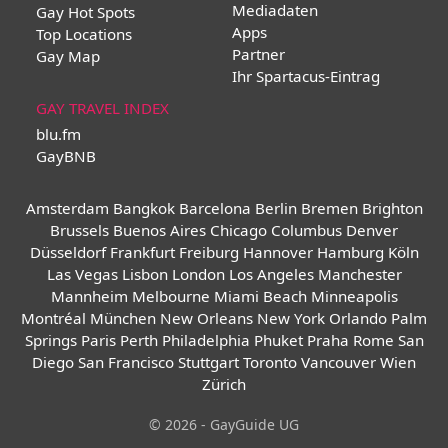
Mediadaten
Gay Hot Spots
Apps
Top Locations
Partner
Gay Map
Ihr Spartacus-Eintrag
GAY TRAVEL INDEX
blu.fm
GayBNB
Amsterdam
Bangkok
Barcelona
Berlin
Bremen
Brighton
Brussels
Buenos Aires
Chicago
Columbus
Denver
Düsseldorf
Frankfurt
Freiburg
Hannover
Hamburg
Köln
Las Vegas
Lisbon
London
Los Angeles
Manchester
Mannheim
Melbourne
Miami Beach
Minneapolis
Montréal
München
New Orleans
New York
Orlando
Palm
Springs
Paris
Perth
Philadelphia
Phuket
Praha
Rome
San
Diego
San Francisco
Stuttgart
Toronto
Vancouver
Wien
Zürich
© 2026 - GayGuide UG