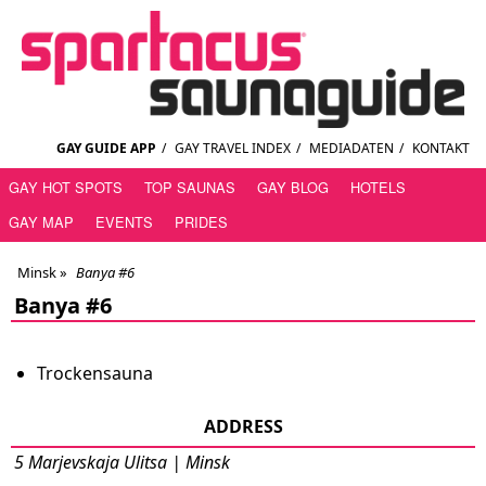
GAY GUIDE APP
/
GAY TRAVEL INDEX
/
MEDIADATEN
/
KONTAKT
GAY HOT SPOTS
TOP SAUNAS
GAY BLOG
HOTELS
GAY MAP
EVENTS
PRIDES
Minsk
»
Banya #6
Banya #6
Trockensauna
ADDRESS
5 Marjevskaja Ulitsa | Minsk