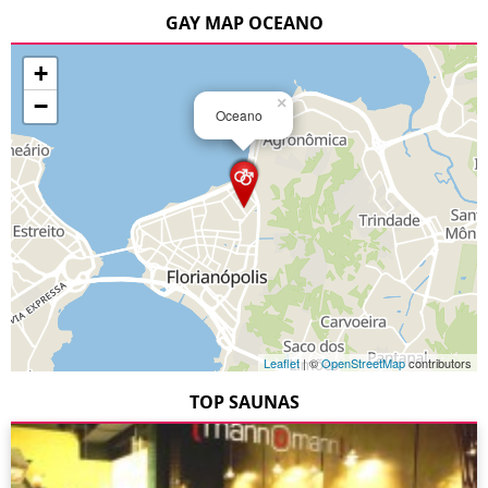
GAY MAP OCEANO
+
−
×
Oceano
Leaflet
| ©
OpenStreetMap
contributors
TOP SAUNAS