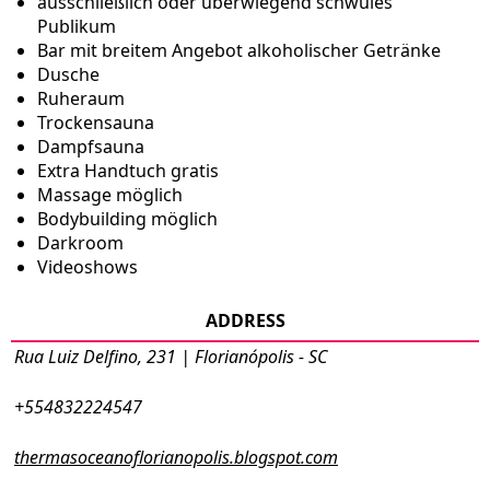
ausschließlich oder überwiegend schwules
Publikum
Bar mit breitem Angebot alkoholischer Getränke
Dusche
Ruheraum
Trockensauna
Dampfsauna
Extra Handtuch gratis
Massage möglich
Bodybuilding möglich
Darkroom
Videoshows
ADDRESS
Rua Luiz Delfino, 231 | Florianópolis - SC
+554832224547
thermasoceanoflorianopolis.blogspot.com