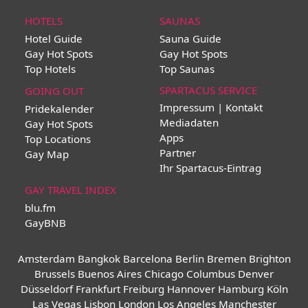
HOTELS
SAUNAS
Hotel Guide
Sauna Guide
Gay Hot Spots
Gay Hot Spots
Top Hotels
Top Saunas
SPARTACUS SERVICE
GOING OUT
Impressum | Kontakt
Pridekalender
Mediadaten
Gay Hot Spots
Apps
Top Locations
Partner
Gay Map
Ihr Spartacus-Eintrag
GAY TRAVEL INDEX
blu.fm
GayBNB
Amsterdam
Bangkok
Barcelona
Berlin
Bremen
Brighton
Brussels
Buenos Aires
Chicago
Columbus
Denver
Düsseldorf
Frankfurt
Freiburg
Hannover
Hamburg
Köln
Las Vegas
Lisbon
London
Los Angeles
Manchester