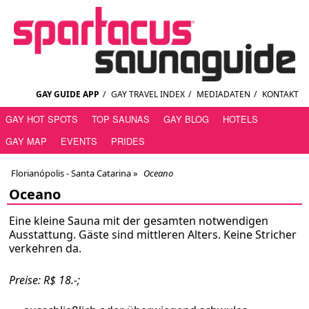
GAY GUIDE APP
/
GAY TRAVEL INDEX
/
MEDIADATEN
/
KONTAKT
GAY HOT SPOTS
TOP SAUNAS
GAY BLOG
HOTELS
GAY MAP
EVENTS
PRIDES
Florianópolis - Santa Catarina
»
Oceano
Oceano
Eine kleine Sauna mit der gesamten notwendigen
Ausstattung. Gäste sind mittleren Alters. Keine Stricher
verkehren da.
Preise: R$ 18.-;