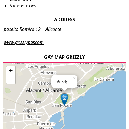
Videoshows
ADDRESS
paseito Romiro 12 | Alicante
www.grizzlybar.com
GAY MAP GRIZZLY
+
−
×
Grizzly