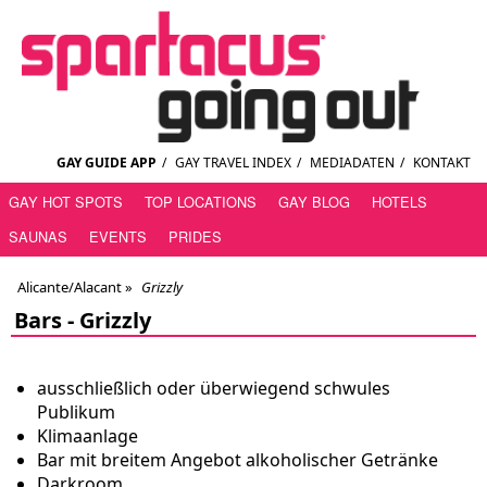
GAY GUIDE APP
/
GAY TRAVEL INDEX
/
MEDIADATEN
/
KONTAKT
GAY HOT SPOTS
TOP LOCATIONS
GAY BLOG
HOTELS
SAUNAS
EVENTS
PRIDES
Alicante/Alacant
»
Grizzly
Bars -
Grizzly
ausschließlich oder überwiegend schwules
Publikum
Klimaanlage
Bar mit breitem Angebot alkoholischer Getränke
Darkroom