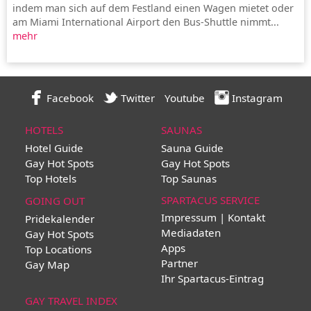
indem man sich auf dem Festland einen Wagen mietet oder
am Miami International Airport den Bus-Shuttle nimmt...
mehr
Facebook
Twitter
Youtube
Instagram
HOTELS
SAUNAS
Hotel Guide
Sauna Guide
Gay Hot Spots
Gay Hot Spots
Top Hotels
Top Saunas
SPARTACUS SERVICE
GOING OUT
Impressum | Kontakt
Pridekalender
Mediadaten
Gay Hot Spots
Apps
Top Locations
Partner
Gay Map
Ihr Spartacus-Eintrag
GAY TRAVEL INDEX