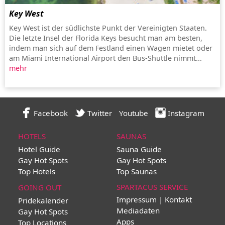
Key West
Key West ist der südlichste Punkt der Vereinigten Staaten.
Die letzte Insel der Florida Keys besucht man am besten,
indem man sich auf dem Festland einen Wagen mietet oder
am Miami International Airport den Bus-Shuttle nimmt...
mehr
Facebook
Twitter
Youtube
Instagram
HOTELS
SAUNAS
Hotel Guide
Sauna Guide
Gay Hot Spots
Gay Hot Spots
Top Hotels
Top Saunas
SPARTACUS SERVICE
GOING OUT
Impressum | Kontakt
Pridekalender
Mediadaten
Gay Hot Spots
Apps
Top Locations