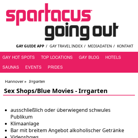
GAY GUIDE APP
/
GAY TRAVEL INDEX
/
MEDIADATEN
/
KONTAKT
GAY HOT SPOTS
TOP LOCATIONS
GAY BLOG
HOTELS
SAUNAS
EVENTS
PRIDES
Hannover
»
Irrgarten
Sex Shops/Blue Movies -
Irrgarten
ausschließlich oder überwiegend schwules
Publikum
Klimaanlage
Bar mit breitem Angebot alkoholischer Getränke
Videoshows