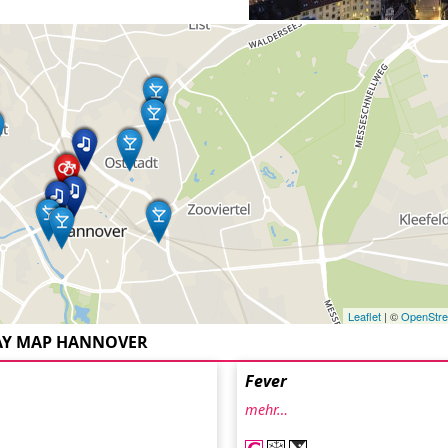
Leaflet
| ©
OpenStr
AY MAP HANNOVER
Fever
mehr…