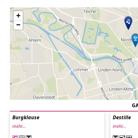
+
−
G
Burgklause
Destille
mehr…
mehr…