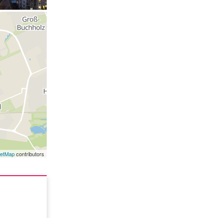
eetMap
contributors