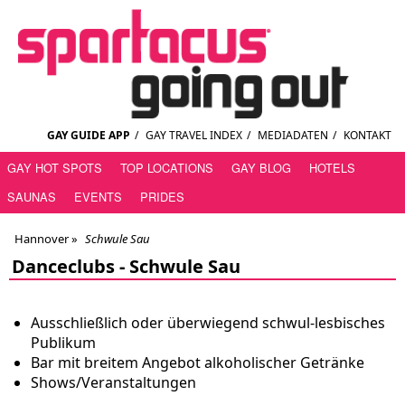
GAY GUIDE APP
/
GAY TRAVEL INDEX
/
MEDIADATEN
/
KONTAKT
GAY HOT SPOTS
TOP LOCATIONS
GAY BLOG
HOTELS
SAUNAS
EVENTS
PRIDES
Hannover
»
Schwule Sau
Danceclubs -
Schwule Sau
Ausschließlich oder überwiegend schwul-lesbisches
Publikum
Bar mit breitem Angebot alkoholischer Getränke
Shows/Veranstaltungen