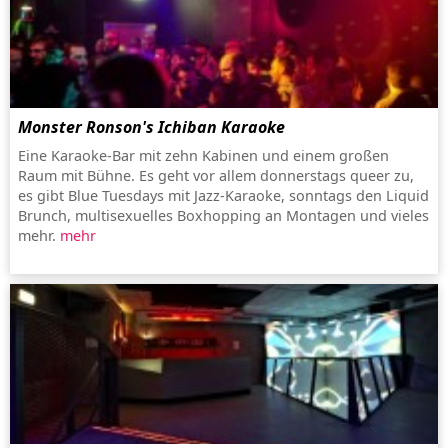
Monster Ronson's Ichiban Karaoke
Eine Karaoke-Bar mit zehn Kabinen und einem großen
Raum mit Bühne. Es geht vor allem donnerstags queer zu,
es gibt Blue Tuesdays mit Jazz-Karaoke, sonntags den Liquid
Brunch, multisexuelles Boxhopping an Montagen und vieles
mehr.
mehr