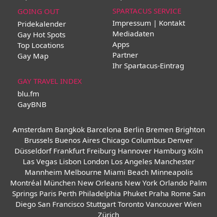
SPARTACUS SERVICE
GOING OUT
Impressum | Kontakt
Pridekalender
Mediadaten
Gay Hot Spots
Apps
Top Locations
Partner
Gay Map
Ihr Spartacus-Eintrag
GAY TRAVEL INDEX
blu.fm
GayBNB
Amsterdam
Bangkok
Barcelona
Berlin
Bremen
Brighton
Brussels
Buenos Aires
Chicago
Columbus
Denver
Düsseldorf
Frankfurt
Freiburg
Hannover
Hamburg
Köln
Las Vegas
Lisbon
London
Los Angeles
Manchester
Mannheim
Melbourne
Miami Beach
Minneapolis
Montréal
München
New Orleans
New York
Orlando
Palm
Springs
Paris
Perth
Philadelphia
Phuket
Praha
Rome
San
Diego
San Francisco
Stuttgart
Toronto
Vancouver
Wien
Zürich