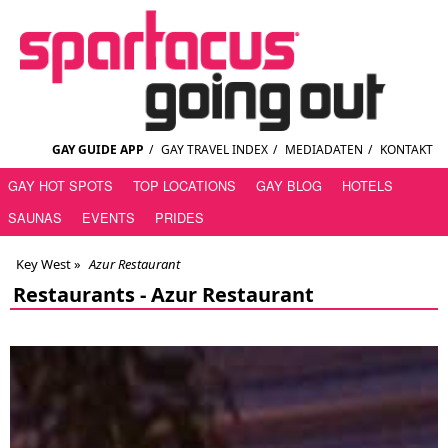
GAY GUIDE APP
/
GAY TRAVEL INDEX
/
MEDIADATEN
/
KONTAKT
GAY HOT SPOTS
TOP LOCATIONS
GAY BLOG
HOTELS
SAUNAS
EVENTS
PRIDES
Key West
»
Azur Restaurant
Restaurants -
Azur Restaurant