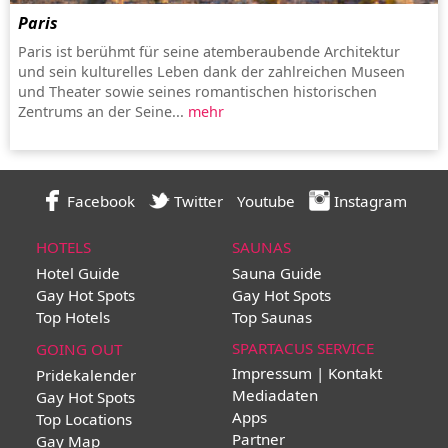
Paris
Paris ist berühmt für seine atemberaubende Architektur
und sein kulturelles Leben dank der zahlreichen Museen
und Theater sowie seines romantischen historischen
Zentrums an der Seine...
mehr
Facebook
Twitter
Youtube
Instagram
HOTELS
SAUNAS
Hotel Guide
Sauna Guide
Gay Hot Spots
Gay Hot Spots
Top Hotels
Top Saunas
SPARTACUS SERVICE
GOING OUT
Impressum | Kontakt
Pridekalender
Mediadaten
Gay Hot Spots
Apps
Top Locations
Partner
Gay Map