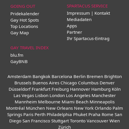
SPARTACUS SERVICE
GOING OUT
Impressum | Kontakt
Pridekalender
Mediadaten
Gay Hot Spots
Apps
Top Locations
Partner
Gay Map
Ihr Spartacus-Eintrag
GAY TRAVEL INDEX
blu.fm
GayBNB
Amsterdam
Bangkok
Barcelona
Berlin
Bremen
Brighton
Brussels
Buenos Aires
Chicago
Columbus
Denver
Düsseldorf
Frankfurt
Freiburg
Hannover
Hamburg
Köln
Las Vegas
Lisbon
London
Los Angeles
Manchester
Mannheim
Melbourne
Miami Beach
Minneapolis
Montréal
München
New Orleans
New York
Orlando
Palm
Springs
Paris
Perth
Philadelphia
Phuket
Praha
Rome
San
Diego
San Francisco
Stuttgart
Toronto
Vancouver
Wien
Zürich