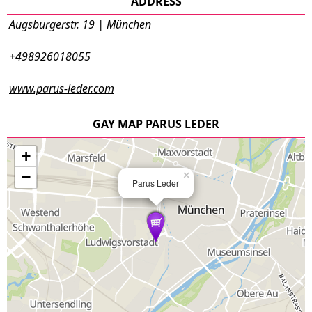
ADDRESS
Augsburgerstr. 19 | München
+498926018055
www.parus-leder.com
GAY MAP PARUS LEDER
+
−
×
Parus Leder