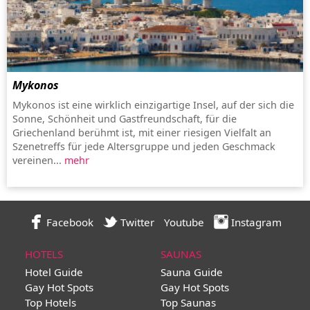
Mykonos
Mykonos ist eine wirklich einzigartige Insel, auf der sich die
Sonne, Schönheit und Gastfreundschaft, für die
Griechenland berühmt ist, mit einer riesigen Vielfalt an
Szenetreffs für jede Altersgruppe und jeden Geschmack
vereinen...
mehr
Facebook
Twitter
Youtube
Instagram
HOTELS
SAUNAS
Hotel Guide
Sauna Guide
Gay Hot Spots
Gay Hot Spots
Top Hotels
Top Saunas