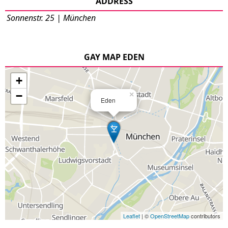
ADDRESS
Sonnenstr. 25 | München
GAY MAP EDEN
+
−
×
Eden
Leaflet
| ©
OpenStreetMap
contributors