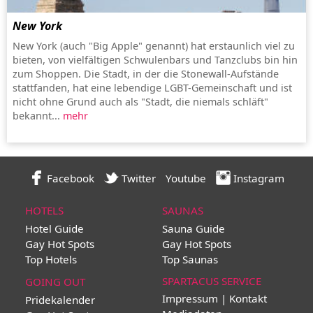
New York
New York (auch "Big Apple" genannt) hat erstaunlich viel zu
bieten, von vielfältigen Schwulenbars und Tanzclubs bin hin
zum Shoppen. Die Stadt, in der die Stonewall-Aufstände
stattfanden, hat eine lebendige LGBT-Gemeinschaft und ist
nicht ohne Grund auch als "Stadt, die niemals schläft"
bekannt...
mehr
Facebook
Twitter
Youtube
Instagram
HOTELS
SAUNAS
Hotel Guide
Sauna Guide
Gay Hot Spots
Gay Hot Spots
Top Hotels
Top Saunas
SPARTACUS SERVICE
GOING OUT
Impressum | Kontakt
Pridekalender