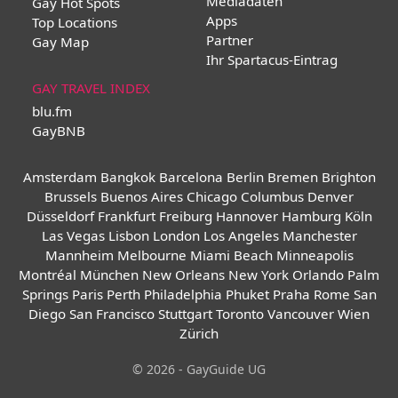
Mediadaten
Gay Hot Spots
Apps
Top Locations
Partner
Gay Map
Ihr Spartacus-Eintrag
GAY TRAVEL INDEX
blu.fm
GayBNB
Amsterdam
Bangkok
Barcelona
Berlin
Bremen
Brighton
Brussels
Buenos Aires
Chicago
Columbus
Denver
Düsseldorf
Frankfurt
Freiburg
Hannover
Hamburg
Köln
Las Vegas
Lisbon
London
Los Angeles
Manchester
Mannheim
Melbourne
Miami Beach
Minneapolis
Montréal
München
New Orleans
New York
Orlando
Palm
Springs
Paris
Perth
Philadelphia
Phuket
Praha
Rome
San
Diego
San Francisco
Stuttgart
Toronto
Vancouver
Wien
Zürich
© 2026 - GayGuide UG