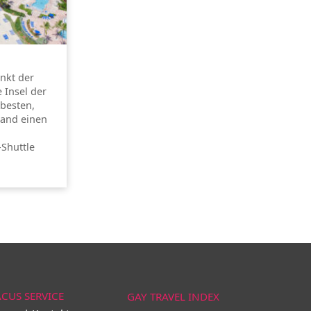
unkt der
e Insel der
besten,
land einen
-Shuttle
ACUS SERVICE
GAY TRAVEL INDEX