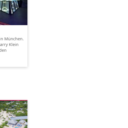
 in München.
arry Klein
nden