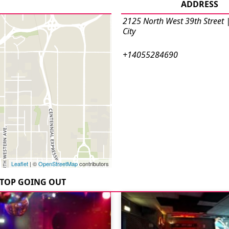
ADDRESS
2125 North West 39th Street
City
+14055284690
Leaflet
| ©
OpenStreetMap
contributors
TOP GOING OUT