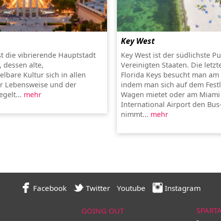
Key West
st die vibrierende Hauptstadt
Key West ist der südlichste P
 dessen alte,
Vereinigten Staaten. Die letzt
lbare Kultur sich in allen
Florida Keys besucht man am 
r Lebensweise und der
indem man sich auf dem Fest
egelt...
mehr
Wagen mietet oder am Miami
International Airport den Bus
nimmt...
mehr
Facebook
Twitter
Youtube
Instagram
SPART
GOING OUT