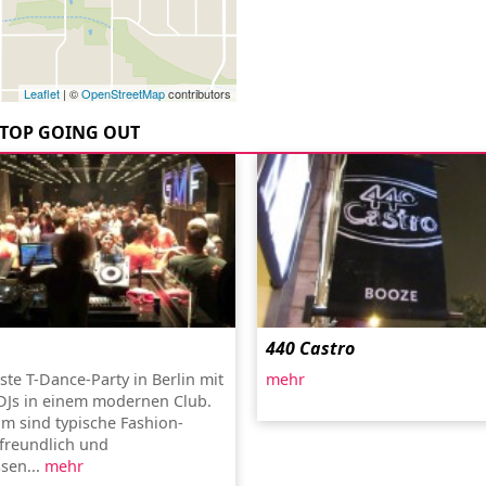
Leaflet
| ©
OpenStreetMap
contributors
TOP GOING OUT
440 Castro
ste T-Dance-Party in Berlin mit
mehr
DJs in einem modernen Club.
m sind typische Fashion-
 freundlich und
sen...
mehr