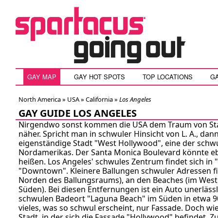
GAY MAP
GAY HOT SPOTS
TOP LOCATIONS
G
North America »
USA
»
California
»
Los Angeles
GAY GUIDE LOS ANGELES
Nirgendwo sonst kommen die USA dem Traum von St
näher. Spricht man in schwuler Hinsicht von L. A., da
eigenständige Stadt "West Hollywood", eine der sch
Nordamerikas. Der Santa Monica Boulevard könnte 
heißen. Los Angeles' schwules Zentrum findet sich in "
"Downtown". Kleinere Ballungen schwuler Adressen fi
Norden des Ballungsraums), an den Beaches (im West
Süden). Bei diesen Entfernungen ist ein Auto unerläss
schwulen Badeort "Laguna Beach" im Süden in etwa 90 
vieles, was so schwul erscheint, nur Fassade. Doch wie 
Stadt, in der sich die Fassade "Hollywood" befindet. Zu