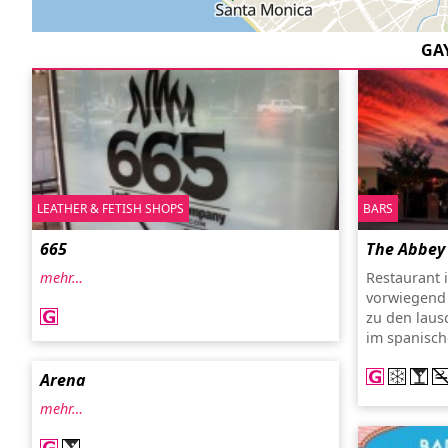
GA
LEATHER & FETISH SHOPS
BARS
665
The Abbey
mehr…
Restaurant 
vorwiegend
zu den laus
im spanisch
Arena
mehr…