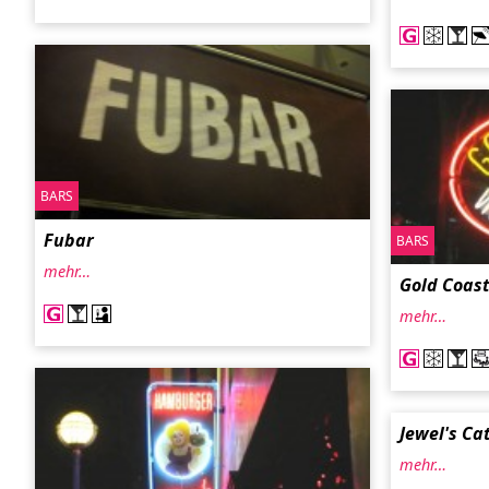
BARS
Fubar
BARS
mehr…
Gold Coas
mehr…
Jewel's Ca
mehr…