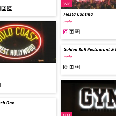
BARS
Fiesta Cantina
mehr…
Golden Bull Restaurant & 
mehr…
t
tch One
BARS