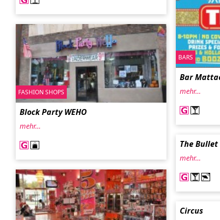
BARS
Bar Matta
mehr…
FASHION SHOPS
Block Party WEHO
mehr…
The Bullet
mehr…
Circus