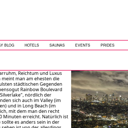
AY BLOG
HOTELS
SAUNAS
EVENTS
PRIDES
arruhm, Reichtum und Luxus
nn meint man am ehesten die
wulsten städtischen Gegenden
ebensogut Rainbow Boulevard
Silverlake", nördlich der
nden sich auch im Valley (im
en) und in Long Beach (im
lich, mit dem man den recht
Minuten erreicht. Natürlich ist
sollte es anders sein in der
 sehen ist von der allerdings