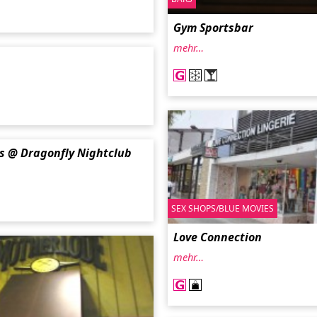
Gym Sportsbar
mehr…
's @ Dragonfly Nightclub
SEX SHOPS/BLUE MOVIES
Love Connection
mehr…