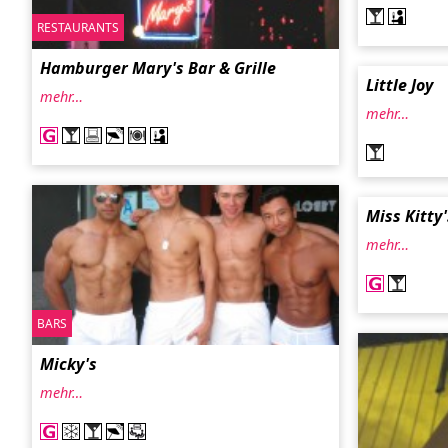
RESTAURANTS
Hamburger Mary's Bar & Grille
Little Joy
mehr…
mehr…
Miss Kitty
mehr…
BARS
Micky's
mehr…