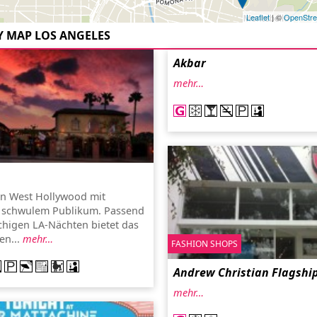
Leaflet
| ©
OpenStr
Y MAP LOS ANGELES
Akbar
mehr…
in West Hollywood mit
 schwulem Publikum. Passend
chigen LA-Nächten bietet das
en...
mehr…
FASHION SHOPS
Andrew Christian Flagshi
mehr…