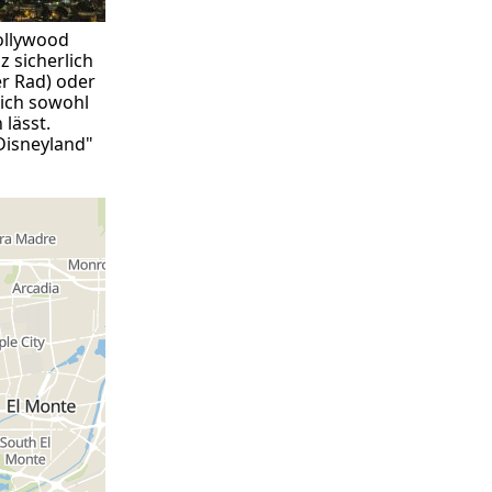
ollywood
 sicherlich
er Rad) oder
sich sowohl
 lässt.
Disneyland"