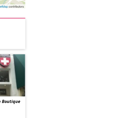
eetMap
contributors
p Boutique