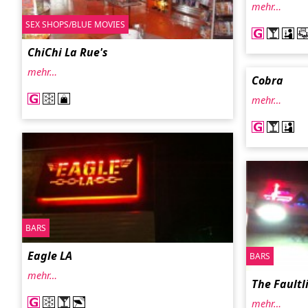
mehr…
SEX SHOPS/BLUE MOVIES
ChiChi La Rue's
mehr…
Cobra
mehr…
BARS
Eagle LA
BARS
mehr…
The Faultl
mehr…