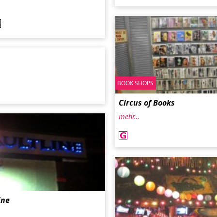
BOOK SHOPS
Circus of Books
mehr…
ine