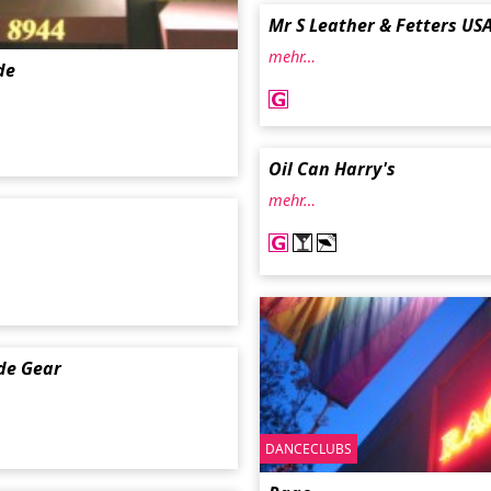
Mr S Leather & Fetters US
mehr…
de
Oil Can Harry's
mehr…
de Gear
DANCECLUBS